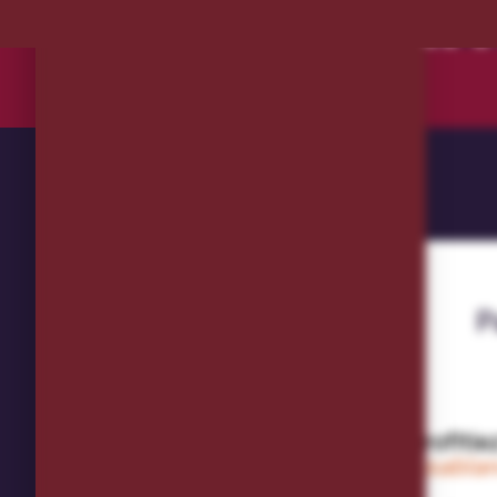
DÉCOU
P
Et si vous profiti
Casabla