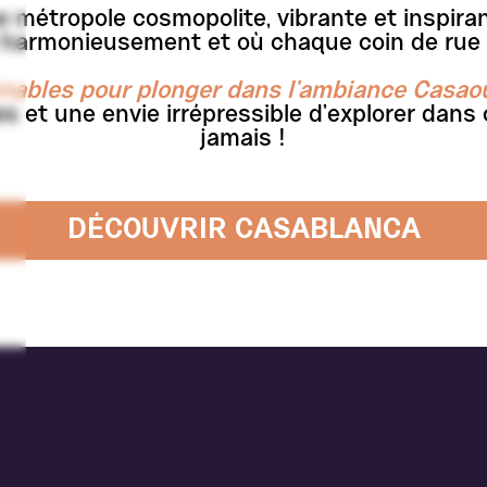
 métropole cosmopolite, vibrante et inspira
 harmonieusement et où chaque coin de rue 
nables pour plonger dans l’ambiance Casao
et une envie irrépressible d'explorer dans c
jamais !
DÉCOUVRIR CASABLANCA