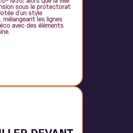
-1930, alors que la ville
ansion sous le protectorat
dotée d'un style
, mélangeant les lignes
déco avec des éléments
ine.
ILLER DEVANT