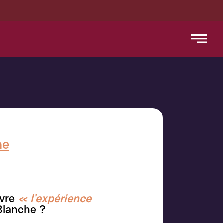
BLANCA
he
ivre
« l’expérience
 Blanche ?