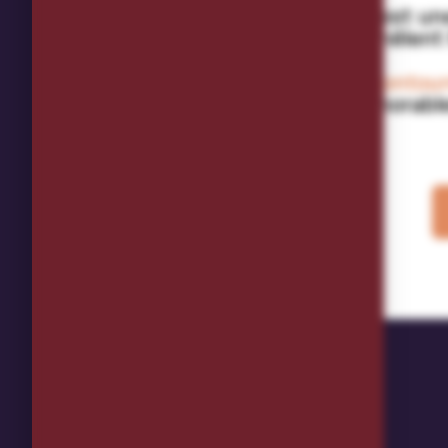
Casablanca est une
traditions se mêlent
Voici
nos incontour
souvenirs mémorables 